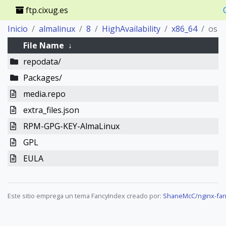
ftp.cixug.es
Inicio
almalinux
8
HighAvailability
x86_64
os
File Name
↓
repodata/
Packages/
media.repo
extra_files.json
RPM-GPG-KEY-AlmaLinux
GPL
EULA
Este sitio emprega un tema FancyIndex creado por:
ShaneMcC/nginx-fan