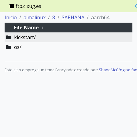
ftp.cixug.es
Inicio
almalinux
8
SAPHANA
aarch64
File Name
↓
kickstart/
os/
Este sitio emprega un tema FancyIndex creado por:
ShaneMcC/nginx-fan