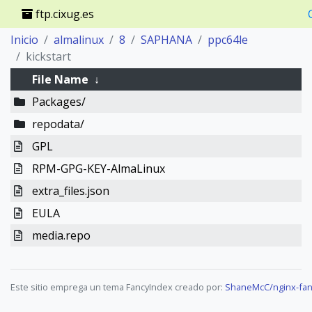
ftp.cixug.es
Inicio
almalinux
8
SAPHANA
ppc64le
kickstart
File Name
↓
Packages/
repodata/
GPL
RPM-GPG-KEY-AlmaLinux
extra_files.json
EULA
media.repo
Este sitio emprega un tema FancyIndex creado por:
ShaneMcC/nginx-fan