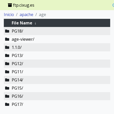
ftp.cixug.es
Inicio
apache
age
File Name
↓
PG18/
age-viewer/
1.1.0/
PG13/
PG12/
PG11/
PG14/
PG15/
PG16/
PG17/