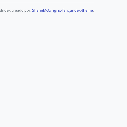
yIndex creado por:
ShaneMcC/nginx-fancyindex-theme
.