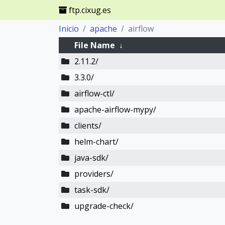
ftp.cixug.es
Inicio
apache
airflow
File Name
↓
2.11.2/
3.3.0/
airflow-ctl/
apache-airflow-mypy/
clients/
helm-chart/
java-sdk/
providers/
task-sdk/
upgrade-check/