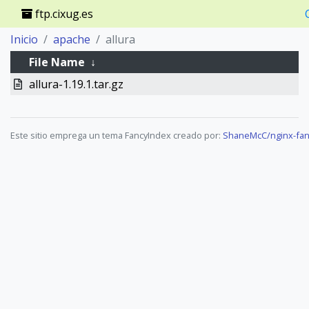
ftp.cixug.es
Inicio
apache
allura
File Name
↓
allura-1.19.1.tar.gz
Este sitio emprega un tema FancyIndex creado por:
ShaneMcC/nginx-fan