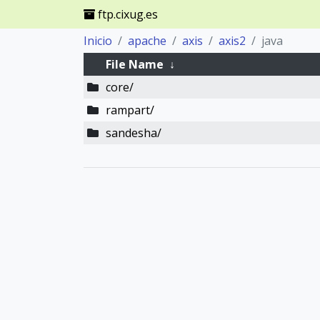
ftp.cixug.es
Inicio
apache
axis
axis2
java
File Name
↓
core/
rampart/
sandesha/