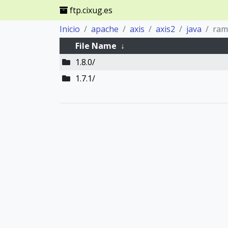
ftp.cixug.es
Inicio
apache
axis
axis2
java
ram
File Name
↓
1.8.0/
1.7.1/