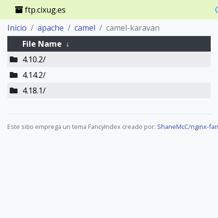
ftp.cixug.es
Inicio
apache
camel
camel-karavan
File Name
↓
4.10.2/
4.14.2/
4.18.1/
Este sitio emprega un tema FancyIndex creado por:
ShaneMcC/nginx-fan