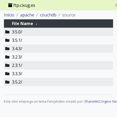
ftp.cixug.es
Inicio
apache
couchdb
source
File Name
↓
3.5.0/
3.5.1/
3.4.3/
3.2.3/
2.3.1/
3.3.3/
3.5.2/
Este sitio emprega un tema FancyIndex creado por:
ShaneMcC/nginx-fan