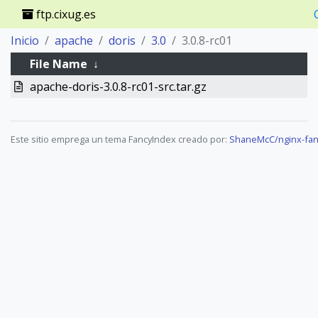
ftp.cixug.es
Inicio
apache
doris
3.0
3.0.8-rc01
File Name
↓
apache-doris-3.0.8-rc01-src.tar.gz
Este sitio emprega un tema FancyIndex creado por:
ShaneMcC/nginx-fan