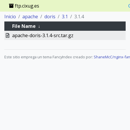
ftp.cixug.es
Inicio
apache
doris
3.1
3.1.4
File Name
↓
apache-doris-3.1.4-src.tar.gz
Este sitio emprega un tema FancyIndex creado por:
ShaneMcC/nginx-fan