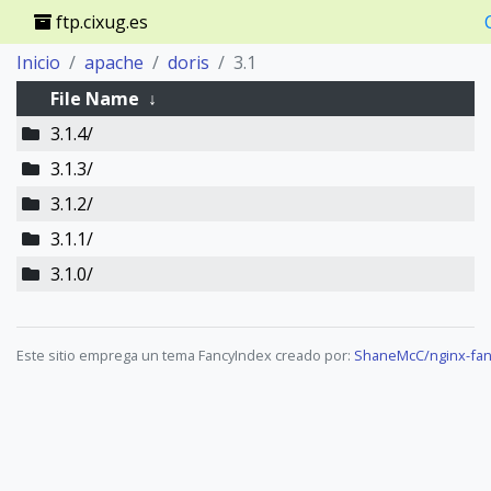
ftp.cixug.es
Inicio
apache
doris
3.1
File Name
↓
3.1.4/
3.1.3/
3.1.2/
3.1.1/
3.1.0/
Este sitio emprega un tema FancyIndex creado por:
ShaneMcC/nginx-fan