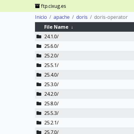
ftp.cixug.es
Inicio
apache
doris
doris-operator
File Name
↓
24.1.0/
25.6.0/
25.2.0/
25.5.1/
25.4.0/
25.3.0/
24.2.0/
25.8.0/
25.5.3/
25.2.1/
25.7.0/