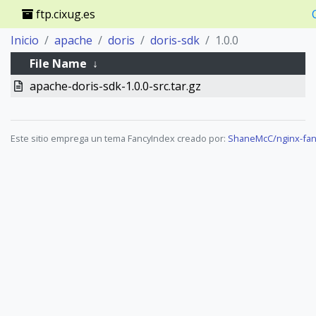
ftp.cixug.es
Inicio
apache
doris
doris-sdk
1.0.0
File Name
↓
apache-doris-sdk-1.0.0-src.tar.gz
Este sitio emprega un tema FancyIndex creado por:
ShaneMcC/nginx-fan