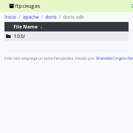
ftp.cixug.es
Inicio
apache
doris
doris-sdk
File Name
↓
1.0.0/
Este sitio emprega un tema FancyIndex creado por:
ShaneMcC/nginx-fan