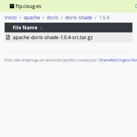
ftp.cixug.es
Inicio
apache
doris
doris-shade
1.0.4
File Name
↓
apache-doris-shade-1.0.4-src.tar.gz
Este sitio emprega un tema FancyIndex creado por:
ShaneMcC/nginx-fan