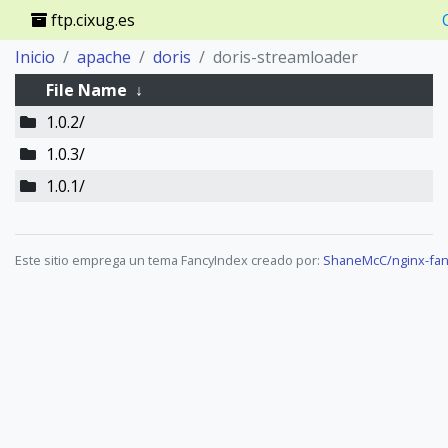
ftp.cixug.es
Inicio
apache
doris
doris-streamloader
File Name
↓
1.0.2/
1.0.3/
1.0.1/
Este sitio emprega un tema FancyIndex creado por:
ShaneMcC/nginx-fan