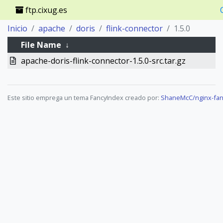
ftp.cixug.es
Inicio
apache
doris
flink-connector
1.5.0
File Name
↓
apache-doris-flink-connector-1.5.0-src.tar.gz
Este sitio emprega un tema FancyIndex creado por:
ShaneMcC/nginx-fan