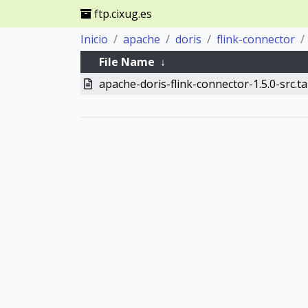
ftp.cixug.es
Inicio
apache
doris
flink-connector
File Name
↓
apache-doris-flink-connector-1.5.0-src.ta