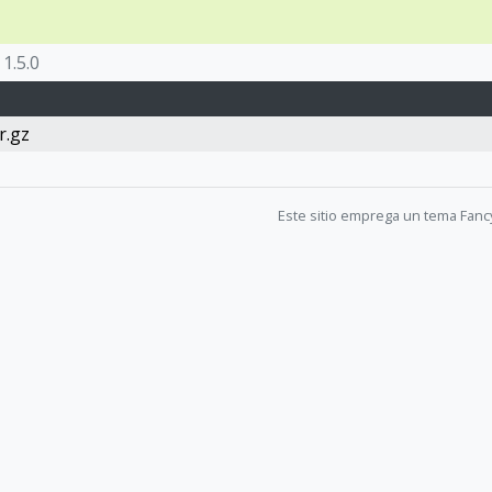
1.5.0
r.gz
Este sitio emprega un tema Fanc