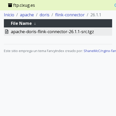
ftp.cixug.es
Inicio
apache
doris
flink-connector
26.1.1
File Name
↓
apache-doris-flink-connector-26.1.1-src.tgz
Este sitio emprega un tema FancyIndex creado por:
ShaneMcC/nginx-fan