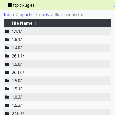
ftp.cixug.es
Inicio
apache
doris
flink-connector
File Name
↓
1.1.1/
1.6.1/
1.4.0/
26.1.1/
1.6.0/
26.1.0/
1.5.0/
1.5.1/
1.0.3/
1.6.2/
24.0.1/