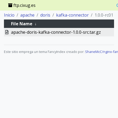
ftp.cixug.es
Inicio
apache
doris
kafka-connector
1.0.0-rc01
File Name
↓
apache-doris-kafka-connector-1.0.0-src.tar.gz
Este sitio emprega un tema FancyIndex creado por:
ShaneMcC/nginx-fan