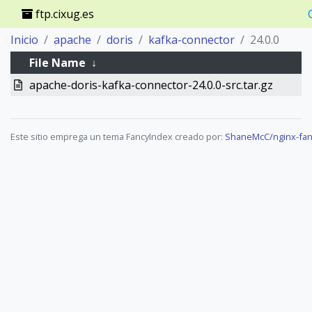
ftp.cixug.es
Inicio
apache
doris
kafka-connector
24.0.0
File Name
↓
apache-doris-kafka-connector-24.0.0-src.tar.gz
Este sitio emprega un tema FancyIndex creado por:
ShaneMcC/nginx-fan