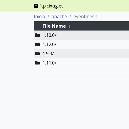
ftp.cixug.es
Inicio
apache
eventmesh
File Name
↓
1.10.0/
1.12.0/
1.9.0/
1.11.0/