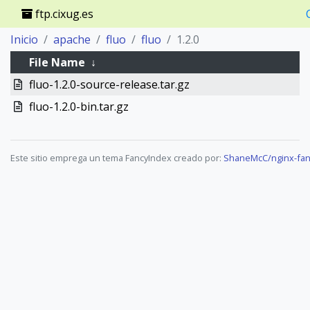
ftp.cixug.es
Inicio
apache
fluo
fluo
1.2.0
File Name
↓
fluo-1.2.0-source-release.tar.gz
fluo-1.2.0-bin.tar.gz
Este sitio emprega un tema FancyIndex creado por:
ShaneMcC/nginx-fan