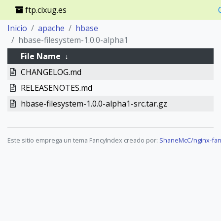
ftp.cixug.es
Inicio
apache
hbase
hbase-filesystem-1.0.0-alpha1
File Name
↓
CHANGELOG.md
RELEASENOTES.md
hbase-filesystem-1.0.0-alpha1-src.tar.gz
Este sitio emprega un tema FancyIndex creado por:
ShaneMcC/nginx-fan