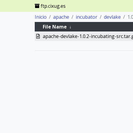
ftp.cixug.es
Inicio
apache
incubator
devlake
1.
File Name
↓
apache-devlake-1.0.2-incubating-src.tar.