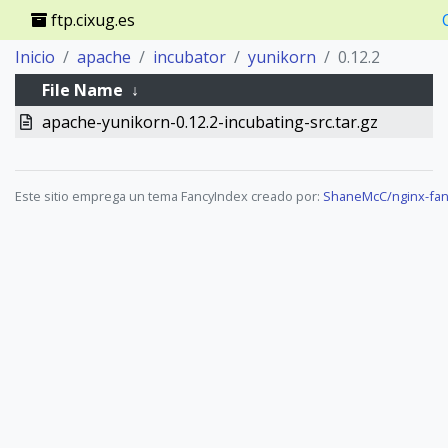
ftp.cixug.es
Inicio
apache
incubator
yunikorn
0.12.2
File Name
↓
apache-yunikorn-0.12.2-incubating-src.tar.gz
Este sitio emprega un tema FancyIndex creado por:
ShaneMcC/nginx-fan