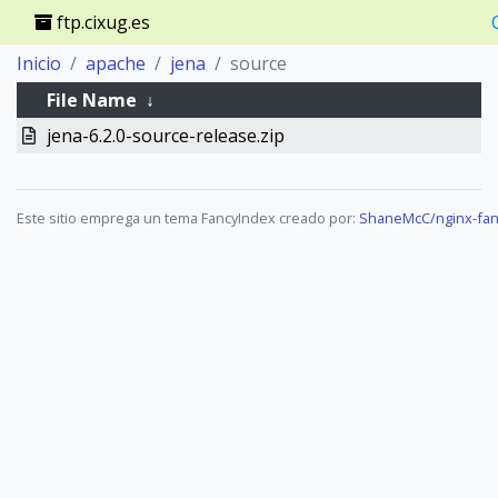
ftp.cixug.es
Inicio
apache
jena
source
File Name
↓
jena-6.2.0-source-release.zip
Este sitio emprega un tema FancyIndex creado por:
ShaneMcC/nginx-fan