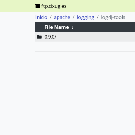
ftp.cixug.es
Inicio
apache
logging
log4j-tools
File Name
↓
0.9.0/