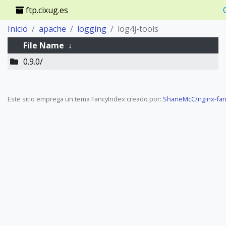
ftp.cixug.es
Inicio
apache
logging
log4j-tools
File Name
↓
0.9.0/
Este sitio emprega un tema FancyIndex creado por:
ShaneMcC/nginx-fan