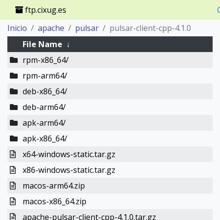
ftp.cixug.es
Inicio
apache
pulsar
pulsar-client-cpp-4.1.0
File Name
↓
rpm-x86_64/
rpm-arm64/
deb-x86_64/
deb-arm64/
apk-arm64/
apk-x86_64/
x64-windows-static.tar.gz
x86-windows-static.tar.gz
macos-arm64.zip
macos-x86_64.zip
apache-pulsar-client-cpp-4.1.0.tar.gz