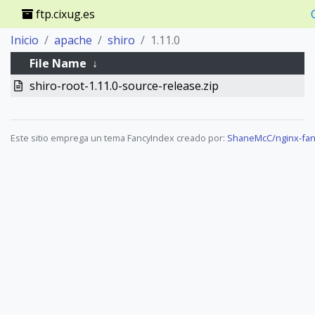
ftp.cixug.es
Inicio
apache
shiro
1.11.0
File Name
↓
shiro-root-1.11.0-source-release.zip
Este sitio emprega un tema FancyIndex creado por:
ShaneMcC/nginx-fan