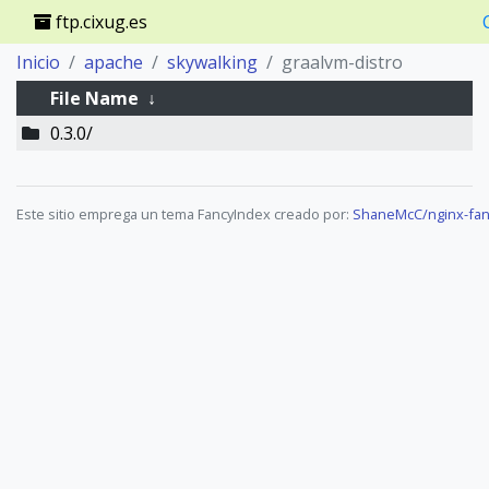
ftp.cixug.es
Inicio
apache
skywalking
graalvm-distro
File Name
↓
0.3.0/
Este sitio emprega un tema FancyIndex creado por:
ShaneMcC/nginx-fan