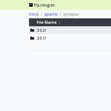
ftp.cixug.es
Inicio
apache
synapse
File Name
↓
3.0.2/
3.0.1/