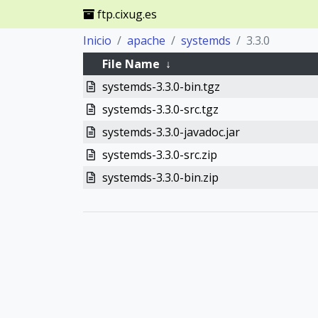
ftp.cixug.es
Inicio
apache
systemds
3.3.0
File Name
↓
systemds-3.3.0-bin.tgz
systemds-3.3.0-src.tgz
systemds-3.3.0-javadoc.jar
systemds-3.3.0-src.zip
systemds-3.3.0-bin.zip