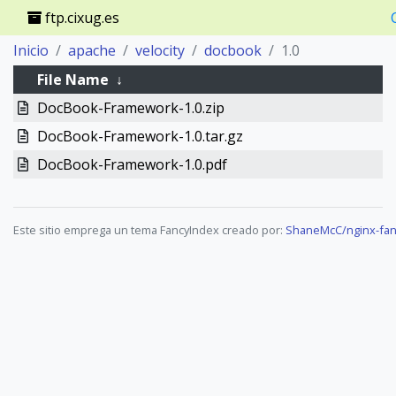
ftp.cixug.es
Inicio
apache
velocity
docbook
1.0
File Name
↓
DocBook-Framework-1.0.zip
DocBook-Framework-1.0.tar.gz
DocBook-Framework-1.0.pdf
Este sitio emprega un tema FancyIndex creado por:
ShaneMcC/nginx-fan