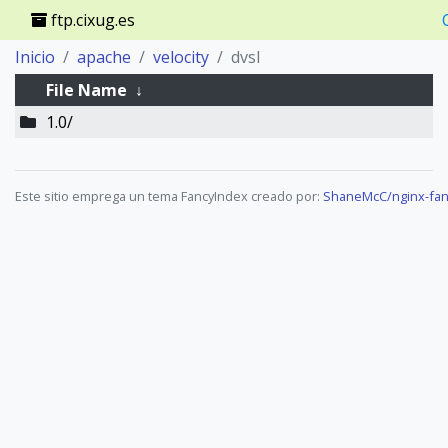
ftp.cixug.es
Inicio
apache
velocity
dvsl
File Name
↓
1.0/
Este sitio emprega un tema FancyIndex creado por:
ShaneMcC/nginx-fan