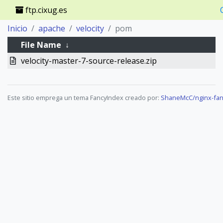
ftp.cixug.es
Inicio
apache
velocity
pom
File Name
↓
velocity-master-7-source-release.zip
Este sitio emprega un tema FancyIndex creado por:
ShaneMcC/nginx-fan