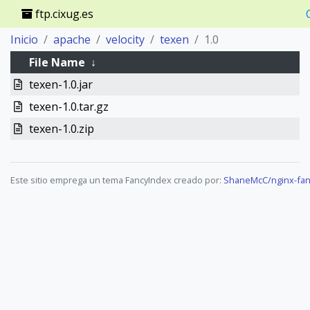
ftp.cixug.es
Inicio
apache
velocity
texen
1.0
File Name
↓
texen-1.0.jar
texen-1.0.tar.gz
texen-1.0.zip
Este sitio emprega un tema FancyIndex creado por:
ShaneMcC/nginx-fan