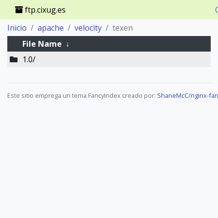
ftp.cixug.es
Inicio
apache
velocity
texen
File Name
↓
1.0/
Este sitio emprega un tema FancyIndex creado por:
ShaneMcC/nginx-fan