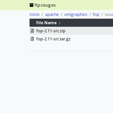
ftp.cixug.es
Inicio
apache
xmlgraphics
fop
sou
File Name
↓
fop-2.11-src.zip
fop-2.11-src.tar.gz