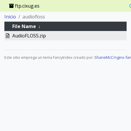
ftp.cixug.es
Inicio
audiofloss
File Name
↓
AudioFLOSS.zip
Este sitio emprega un tema FancyIndex creado por:
ShaneMcC/nginx-fan