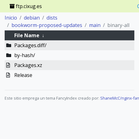
ftp.cixug.es
Inicio
debian
dists
bookworm-proposed-updates
main
binary-all
File Name
↓
Packages.diff/
by-hash/
Packages.xz
Release
Este sitio emprega un tema FancyIndex creado por:
ShaneMcC/nginx-fan