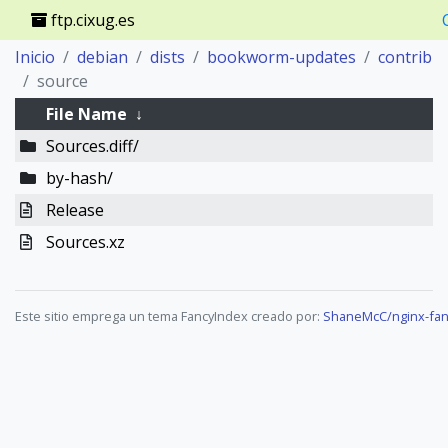
ftp.cixug.es
Inicio
debian
dists
bookworm-updates
contrib
source
File Name
↓
Sources.diff/
by-hash/
Release
Sources.xz
Este sitio emprega un tema FancyIndex creado por:
ShaneMcC/nginx-fan