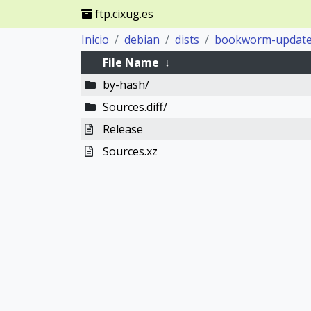
ftp.cixug.es
Inicio
debian
dists
bookworm-updat
File Name
↓
by-hash/
Sources.diff/
Release
Sources.xz