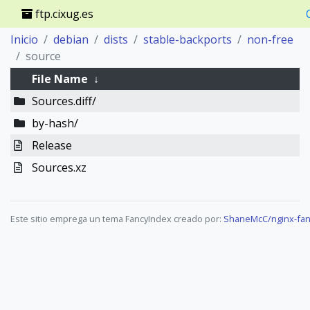
ftp.cixug.es
Inicio
debian
dists
stable-backports
non-free
source
File Name
↓
Sources.diff/
by-hash/
Release
Sources.xz
Este sitio emprega un tema FancyIndex creado por:
ShaneMcC/nginx-fan