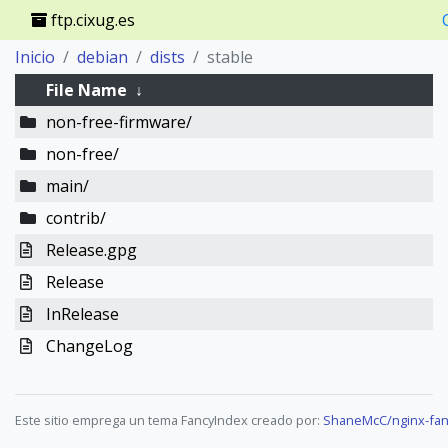
ftp.cixug.es
Inicio
debian
dists
stable
File Name
↓
non-free-firmware/
non-free/
main/
contrib/
Release.gpg
Release
InRelease
ChangeLog
Este sitio emprega un tema FancyIndex creado por:
ShaneMcC/nginx-fan