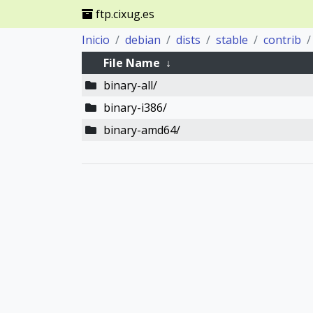
ftp.cixug.es
Inicio
debian
dists
stable
contrib
File Name
↓
binary-all/
binary-i386/
binary-amd64/